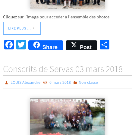
Cliquez sur l’image pour accéder à l’ensemble des photos.
LIRE PLUS …
Fa
T
Pa
Share
Post
ce
wi
rt
b
tt
ag
Conscrits de Servas 03 mars 2018
o
er
er
o
LOUIS Alexandre
6 mars 2018
Non classé
k