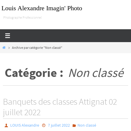
Passer
Louis Alexandre Imagin' Photo
vers
Photographe Professionnel
le
contenu
Home
Archive par catégorie "Non classé"
Catégorie :
Non classé
Banquets des classes Attignat 02
juillet 2022
LOUIS Alexandre
7 juillet 2022
Non classé