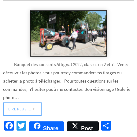
Banquet des conscrits Attignat 2022, classes en 2 et 7. Venez
découvrir les photos, vous pourrez y commander vos tirages ou
acheter la photo à télécharger. Pour toutes questions sur les
commandes, n’hésitez pas à me contacter. Bon visionnage ! Galerie
photo…
LIRE PLUS …
Fa
T
Pa
Share
Post
ce
wi
rt