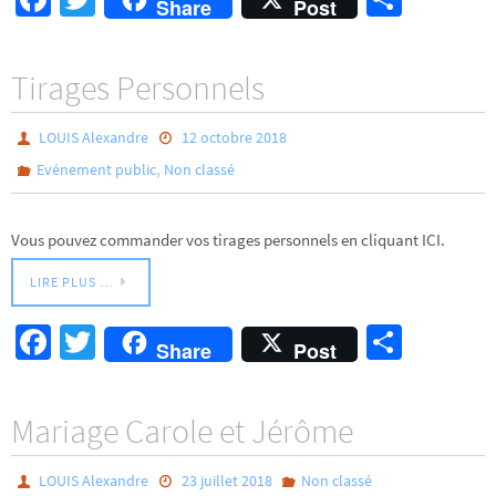
Share
Post
ce
wi
rt
b
tt
ag
Tirages Personnels
o
er
er
o
LOUIS Alexandre
12 octobre 2018
k
,
Evénement public
Non classé
Vous pouvez commander vos tirages personnels en cliquant ICI.
LIRE PLUS …
Fa
T
Pa
Share
Post
ce
wi
rt
b
tt
ag
Mariage Carole et Jérôme
o
er
er
o
LOUIS Alexandre
23 juillet 2018
Non classé