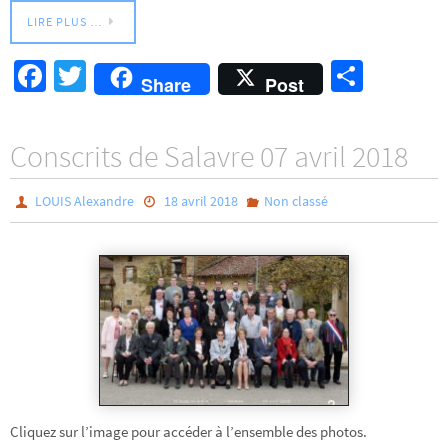
LIRE PLUS …
Fa
T
Pa
Share
Post
ce
wi
rt
b
tt
ag
Conscrits de Salavre 07 avril 2018
o
er
er
o
LOUIS Alexandre
18 avril 2018
Non classé
k
Cliquez sur l’image pour accéder à l’ensemble des photos.