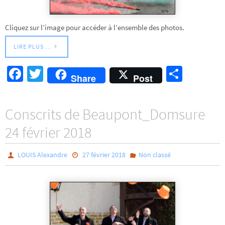
Cliquez sur l’image pour accéder à l’ensemble des photos.
LIRE PLUS …
Fa
T
Pa
Share
Post
ce
wi
rt
b
tt
ag
Conscrits de Beaupont_Domsure
o
er
er
24 février 2018
o
k
LOUIS Alexandre
27 février 2018
Non classé