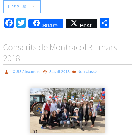
LIRE PLUS …
Fa
T
Pa
Share
Post
ce
wi
rt
b
tt
ag
Conscrits de Montracol 31 mars
o
er
er
2018
o
k
LOUIS Alexandre
3 avril 2018
Non classé