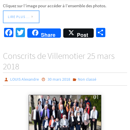
Cliquez sur l’image pour accéder à l’ensemble des photos.
LIRE PLUS …
Fa
T
Pa
Share
Post
ce
wi
rt
b
tt
ag
Conscrits de Villemotier 25 mars
o
er
er
2018
o
k
LOUIS Alexandre
30 mars 2018
Non classé