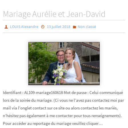
ce
wi
rt
b
tt
ag
Mariage Aurélie et Jean-David
o
er
er
o
LOUIS Alexandre
13 juillet 2018
Non classé
k
Identifiant : AL109-mariage160618 Mot de passe : Celui communiqué
lors de la soirée du mariage. (Ci vous ne l’avez pas contactez moi par
mail via l’onglet contact sur ce site ou alors contactez les mariés,
n’hésitez pas également à me contacter pour tous renseignements).
Pour accéder au reportage du mariage veuillez cliquer…