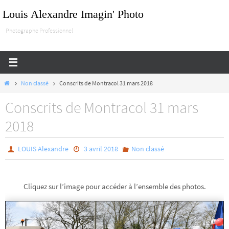
Passer
Louis Alexandre Imagin' Photo
vers
Photographe Professionnel
le
contenu
Home
Non classé
Conscrits de Montracol 31 mars 2018
Conscrits de Montracol 31 mars
2018
LOUIS Alexandre
3 avril 2018
Non classé
Cliquez sur l’image pour accéder à l’ensemble des photos.