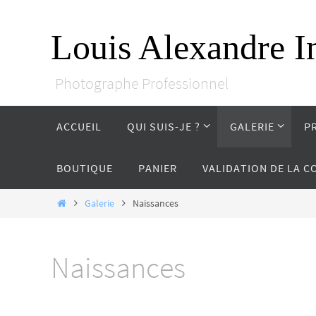
Passer
vers
Louis Alexandre I
le
contenu
Photographe Professionnel
Passer
ACCUEIL
QUI SUIS-JE ?
GALERIE
P
vers
le
contenu
BOUTIQUE
PANIER
VALIDATION DE LA 
Home
Galerie
Naissances
Naissances