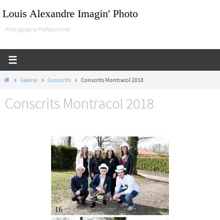
Passer
Louis Alexandre Imagin' Photo
vers
Photographe Professionnel
le
contenu
Home
Galerie
Conscrits
Conscrits Montracol 2018
Conscrits Montracol 2018