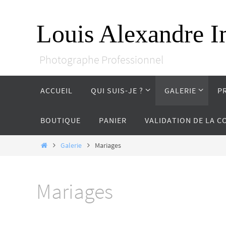
Passer
vers
Louis Alexandre I
le
contenu
Photographe Professionnel
Passer
ACCUEIL
QUI SUIS-JE ?
GALERIE
P
vers
le
contenu
BOUTIQUE
PANIER
VALIDATION DE LA 
Home
Galerie
Mariages
Mariages