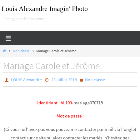
Passer
Louis Alexandre Imagin' Photo
vers
Photographe Professionnel
le
contenu
Home
Non classé
Mariage Carole et Jérôme
Mariage Carole et Jérôme
LOUIS Alexandre
23 juillet 2018
Non classé
Identifiant
:
AL109-
mariage070718
Mot de passe :
(Ci vous ne l’avez pas vous pouvez me contacter par mail via l’onglet
contact sur ce site ou alors contacter les mariés, n’hésitez pas