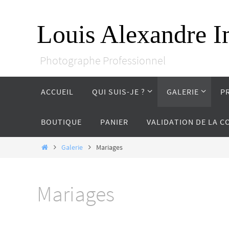
Passer
vers
Louis Alexandre I
le
contenu
Photographe Professionnel
Passer
ACCUEIL
QUI SUIS-JE ?
GALERIE
P
vers
le
contenu
BOUTIQUE
PANIER
VALIDATION DE LA 
Home
Galerie
Mariages
Mariages