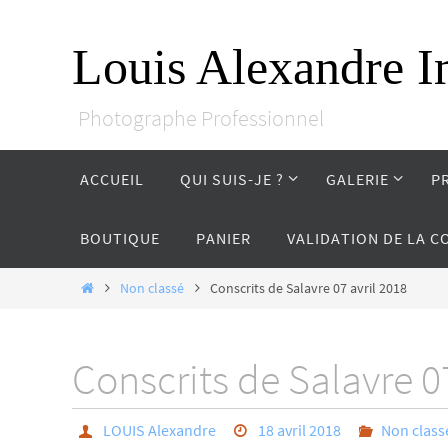
Passer
vers
Louis Alexandre I
le
contenu
Photographe Professionnel
Passer
ACCUEIL
QUI SUIS-JE ?
GALERIE
P
vers
le
contenu
BOUTIQUE
PANIER
VALIDATION DE LA 
Home
Non classé
Conscrits de Salavre 07 avril 2018
Conscrits de Salavre 0
LOUIS Alexandre
18 avril 2018
Non class