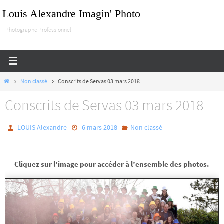
Passer
Louis Alexandre Imagin' Photo
vers
Photographe Professionnel
le
contenu
Home
Non classé
Conscrits de Servas 03 mars 2018
Conscrits de Servas 03 mars 2018
LOUIS Alexandre
6 mars 2018
Non classé
Cliquez sur l’image pour accéder à l’ensemble des photos.