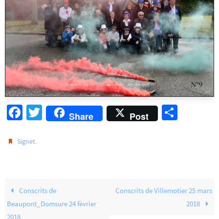
Fa
T
Pa
Share
Post
ce
wi
rt
b
tt
ag
.
Signet
o
er
er
o
k
Conscrits de
Conscrits de Villemotier 25 mars
Beaupont_Domsure 24 février
2018
2018